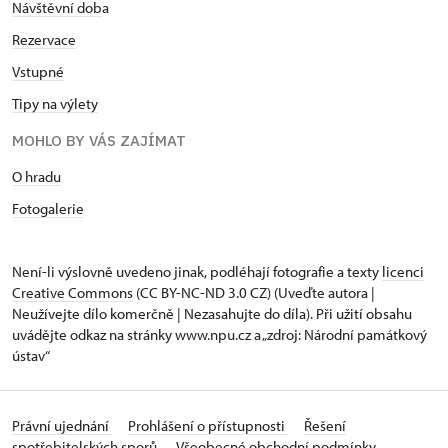
Návštěvní dob
a
Rezervace
Vstupné
Tipy na výlety
MOHLO BY VÁS ZAJÍMAT
O hradu
Fotogalerie
Není-li výslovně uvedeno jinak, podléhají fotografie a texty
licenci
Creative Commons
(CC BY-NC-ND 3.0 CZ) (Uveďte autora |
Neužívejte dílo komerčně | Nezasahujte do díla). Při užití obsahu
uvádějte odkaz na stránky www.npu.cz a „zdroj: Národní památkový
ústav“
Právní ujednání
Prohlášení o přístupnosti
Řešení
spotřebitelských sporů
Všeobecné obchodní podmínky