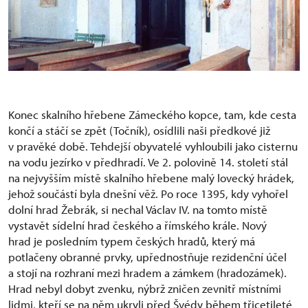
Konec skalního hřebene Zámeckého kopce, tam, kde cesta
končí a stáčí se zpět (Točník), osídlili naši předkové již
v pravěké době. Tehdejší obyvatelé vyhloubili jako cisternu
na vodu jezírko v předhradí. Ve 2. polovině 14. století stál
na nejvyšším místě skalního hřebene malý lovecký hrádek,
jehož součástí byla dnešní věž. Po roce 1395, kdy vyhořel
dolní hrad Žebrák, si nechal Václav IV. na tomto místě
vystavět sídelní hrad českého a římského krále. Nový
hrad je posledním typem českých hradů, který má
potlačeny obranné prvky, upřednostňuje rezidenční účel
a stojí na rozhraní mezi hradem a zámkem (hradozámek).
Hrad nebyl dobyt zvenku, nýbrž zničen zevnitř místními
lidmi, kteří se na něm ukryli před Švédy během třicetileté