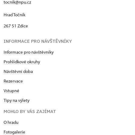
tocnik@npu.cz
Hrad Točník
267 51 Zdice
INFORMACE PRO NÁVŠTĚVNÍKY
Informace pro návštěvníky
Prohlídkové okruhy
Návštěvní dob
a
Rezervace
Vstupné
Tipy na výlety
MOHLO BY VÁS ZAJÍMAT
O hradu
Fotogalerie