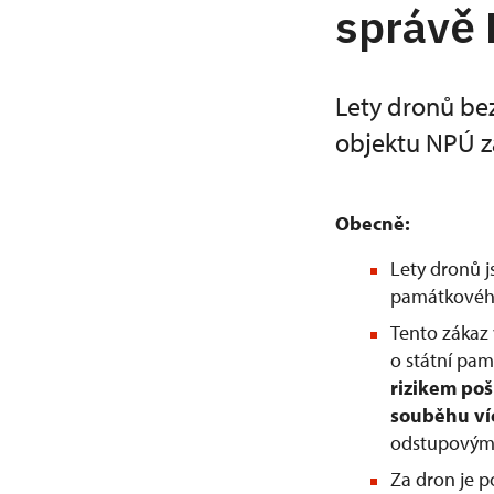
správě
Lety dronů be
objektu NPÚ z
Obecně:
Lety dronů 
památkového
Tento zákaz 
o státní pam
rizikem po
souběhu ví
odstupovým 
Za dron je 