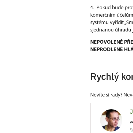
4. Pokud bude prov
komerčním účelům, 
systému vyřídit „S
sjednanou úhradu j
NEPOVOLENÉ PŘE
NEPRODLENĚ HLÁŠ
Rychlý ko
Nevíte si rady? Ne
J
v