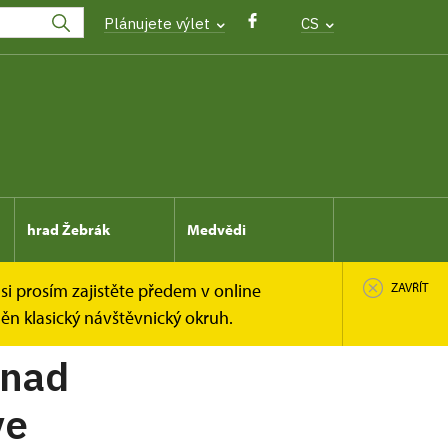
Plánujete výlet
CS
hrad Žebrák
Medvědi
si prosím zajistěte předem v online
ZAVŘÍT
n klasický návštěvnický okruh.
 nad
ve