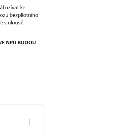
l užívat ke
vozu bezpilotního
 Ve smlouvě
VĚ NPÚ BUDOU