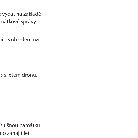
 vydat na základě
amátkové správy
ván s ohledem na
s s letem dronu.
příslušnou památku
o zahájit let.