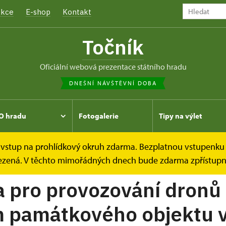
kce
E-shop
Kontakt
Točník
oficiální webová prezentace státního hradu
DNEŠNÍ NÁVŠTĚVNÍ DOBA
O hradu
Fotogalerie
Tipy na výlet
e vstup na prohlídkový okruh zdarma. Bezplatnou vstupenku 
ny
omezená. V těchto mimořádných dnech bude zdarma zpřístupně
a pro provozování dronů
m památkového objektu 