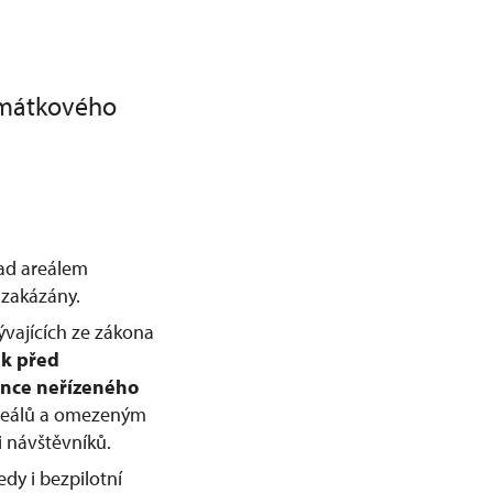
amátkového
nad areálem
zakázány.
ývajících ze zákona
ek před
nce neřízeného
 areálů a omezeným
 návštěvníků.
dy i bezpilotní