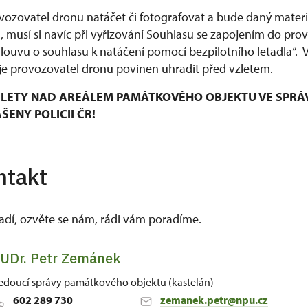
ozovatel dronu natáčet či fotografovat a bude daný materiá
musí si navíc při vyřizování Souhlasu se zapojením do pro
mlouvu o souhlasu k natáčení pomocí bezpilotního letadla“.
e provozovatel dronu povinen uhradit před vzletem.
LETY NAD AREÁLEM PAMÁTKOVÉHO OBJEKTU VE SPRÁ
ENY POLICII ČR!
ntakt
vadí, ozvěte se nám, rádi vám poradíme.
UDr. Petr Zemánek
edoucí správy památkového objektu (kastelán)
602 289 730
zemanek.petr@npu.cz