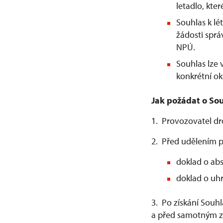
letadlo, kter
Souhlas k l
žádosti spr
NPÚ.
Souhlas lze
konkrétní ok
Jak požádat o Sou
1. Provozovatel d
2. Před udělením p
doklad o abs
doklad o uhr
3. Po získání Souh
a před samotným za