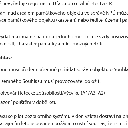
é nevyžaduje registraci u Úřadu pro civilní letectví ČR.
étání nad areálem památkového objektu ve správě NPÚ může
ávce památkového objektu (kastelán) nebo ředitel územní p
 vydat maximálně na dobu jednoho měsíce a je vždy posuzo
olnosti, charakter památky a míru možných rizik.
hlas:
ronu musí předem písemně požádat správu objektu o Souhla
ísemného Souhlasu musí provozovatel doložit:
olvování letecké způsobilosti/výcviku (A1/A3, A2)
azení pojištění v době letu
lasu se pilot bezpilotního systému v den vzletu dostaví na 
hájením letu je povinen požádat o ústní souhlas, že je možn