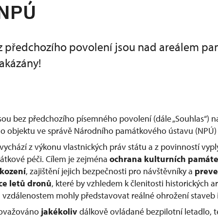
 NPÚ
z předchozího povolení jsou nad areálem p
akázány!
jsou bez předchozího písemného povolení (dále „Souhlas“) 
 objektu ve správě Národního památkového ústavu (NPÚ) 
vychází z výkonu vlastnických práv státu a z povinností vypl
átkové péči. Cílem je zejména
ochrana kulturních památ
škození
, zajištění jejich bezpečnosti pro návštěvníky a
preve
ce letů dronů
, které by vzhledem k členitosti historických
vzdálenostem mohly představovat reálné ohrožení staveb i
považováno
jakékoliv
dálkově ovládané bezpilotní letadlo, te