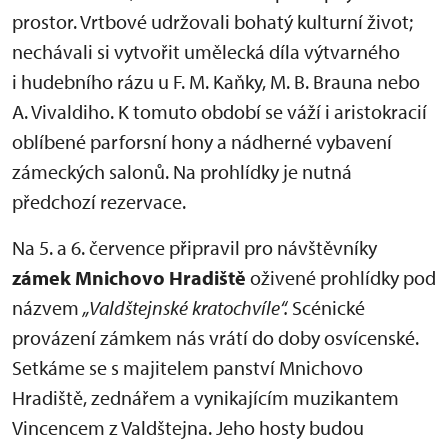
prostor. Vrtbové udržovali bohatý kulturní život;
nechávali si vytvořit umělecká díla výtvarného
i hudebního rázu u F. M. Kaňky, M. B. Brauna nebo
A. Vivaldiho. K tomuto období se váží i aristokracií
oblíbené parforsní hony a nádherné vybavení
zámeckých salonů. Na prohlídky je nutná
předchozí rezervace.
Na 5. a 6. července připravil pro návštěvníky
zámek
Mnichovo Hradiště
oživené prohlídky pod
názvem
„Valdštejnské kratochvíle“
.
Scénické
provázení zámkem nás vrátí do doby osvícenské.
Setkáme se s majitelem panství Mnichovo
Hradiště, zednářem a vynikajícím muzikantem
Vincencem z Valdštejna. Jeho hosty budou