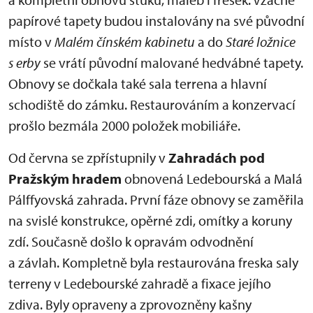
papírové tapety budou instalovány na své původní
místo v
Malém čínském kabinetu
a do
Staré ložnice
s erby
se vrátí původní malované hedvábné tapety.
Obnovy se dočkala také sala terrena a hlavní
schodiště do zámku. Restaurováním a konzervací
prošlo bezmála 2000 položek mobiliáře.
Od června se zpřístupnily v
Zahradách pod
Pražským hradem
obnovená Ledebourská a Malá
Pálffyovská zahrada. První fáze obnovy se zaměřila
na svislé konstrukce, opěrné zdi, omítky a koruny
zdí. Současně došlo k opravám odvodnění
a závlah. Kompletně byla restaurována freska saly
terreny v Ledebourské zahradě a fixace jejího
zdiva. Byly opraveny a zprovozněny kašny