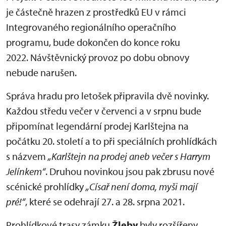
je částečně hrazen z prostředků EU v rámci
Integrovaného regionálního operačního
programu, bude dokončen do konce roku
2022. Návštěvnický provoz po dobu obnovy
nebude narušen.
Správa hradu pro letošek připravila dvě novinky.
Každou středu večer v červenci a v srpnu bude
připomínat legendární prodej Karlštejna na
počátku 20. století a to při speciálních prohlídkách
s názvem
„Karlštejn na prodej aneb večer s Harrym
Jelínkem“
. Druhou novinkou jsou pak zbrusu nové
scénické prohlídky
„Císař není doma, myši mají
pré!“
, které se odehrají 27. a 28. srpna 2021.
Prohlídkové trasy zámku
Žleby
byly rozšířeny