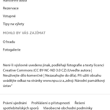
Návštěvní dob
a
Rezervace
Vstupné
Tipy na výlety
MOHLO BY VÁS ZAJÍMAT
O hradu
Fotogalerie
Není-li výslovně uvedeno jinak, podléhají fotografie a texty
licenci
Creative Commons
(CC BY-NC-ND 3.0 CZ) (Uveďte autora |
Neužívejte dílo komerčně | Nezasahujte do díla). Při užití obsahu
uvádějte odkaz na stránky www.npu.cz a „zdroj: Národní památkový
ústav“
Právní ujednání
Prohlášení o přístupnosti
Řešení
spotřebitelských sporů
Všeobecné obchodní podmínky