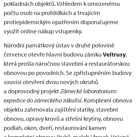
pokladnách objektů. Vzhledem k omezenému
počtu osob na prohlídkách a trvajícím
protiepidemickým opatřením doporučujeme
využít online nákup vstupenky.
Národní památkový ústav v druhé polovině
července otevře hlavní budovu zámku
Veltrusy
,
která prošla náročnou stavební a restaurátorskou
obnovou po povodních. Se zpřístupněním budovy
souvisí otevření dvou nových okruhů
a doprovodný projekt
Zámecké laboratorium:
expedice do zámeckého zákulisí
. Komplexní obnova
objektu zahrnovala zajištění statiky, stavební
obnovu, opravy krovů a střešní krytiny, obnovu
podlah, oken, dveří, restaurování kamen
a kompletní obnovu štuků, maleb i fresek. Vzácné