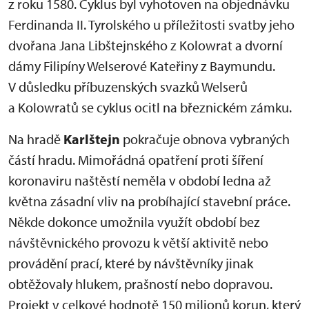
z roku 1580. Cyklus byl vyhotoven na objednávku
Ferdinanda II. Tyrolského u příležitosti svatby jeho
dvořana Jana Libštejnského z Kolowrat a dvorní
dámy Filipíny Welserové Kateřiny z Baymundu.
V důsledku příbuzenských svazků Welserů
a Kolowratů se cyklus ocitl na březnickém zámku.
Na hradě
Karlštejn
pokračuje obnova vybraných
částí hradu. Mimořádná opatření proti šíření
koronaviru naštěstí neměla v období ledna až
května zásadní vliv na probíhající stavební práce.
Někde dokonce umožnila využít období bez
návštěvnického provozu k větší aktivitě nebo
provádění prací, které by návštěvníky jinak
obtěžovaly hlukem, prašností nebo dopravou.
Projekt v celkové hodnotě 150 milionů korun, který