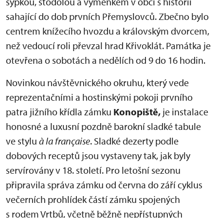
sýpkou, stodolou a výměnkem v obci s historií
sahající do dob prvních Přemyslovců. Zbečno bylo
centrem knížecího hvozdu a královským dvorcem,
než vedoucí roli převzal hrad Křivoklát. Památka je
otevřena o sobotách a nedělích od 9 do 16 hodin.
Novinkou návštěvnického okruhu, který vede
reprezentačními a hostinskými pokoji prvního
patra jižního křídla zámku
Konopiště,
je instalace
honosné a luxusní pozdně barokní sladké tabule
ve stylu
à la française
. Sladké dezerty podle
dobových receptů jsou vystaveny tak, jak byly
servírovány v 18. století. Pro letošní sezonu
připravila správa zámku od června do září cyklus
večerních prohlídek částí zámku spojených
s rodem Vrtbů, včetně běžně nepřístupných