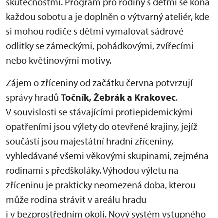
skutečnostmi. Program pro rodiny s dětmi se koná
každou sobotu a je doplněn o výtvarný ateliér, kde
si mohou rodiče s dětmi vymalovat sádrové
odlitky se zámeckými, pohádkovými, zvířecími
nebo květinovými motivy.
Zájem o zříceniny od začátku června potvrzují
správy hradů
Točník, Žebrák a Krakovec
.
V souvislosti se stávajícími protiepidemickými
opatřeními jsou výlety do otevřené krajiny, jejíž
součástí jsou majestátní hradní zříceniny,
vyhledávané všemi věkovými skupinami, zejména
rodinami s předškoláky. Výhodou výletu na
zříceninu je prakticky neomezená doba, kterou
může rodina strávit v areálu hradu
i v bezprostředním okolí. Nový systém vstupného