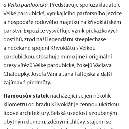
a Velká pardubická
. Představuje spoluzakladatele
Velké pardubické, vynikajícího parforsního jezdce
a hospodáře rodového majetku na křivoklátském
panství. Expozice vysvětluje vznik překážkových
dostihů, zrod naší legendární steeplechase
a nečekané spojení Křivoklátu s Velkou
pardubickou. Obsahuje mimo jiné i originální
dresy vítězů Velké pardubické, žokejů Václava
Chaloupky, Josefa Váni a Jana Faltejska a další
zajímavé předměty.
Hamousův statek
nacházející se jen několik
kilometrů od hradu Křivoklát je cennou ukázkou
lidové architektury. Selská usedlost s roubeným
obytným domem, zděnými chlévy, stájemi se