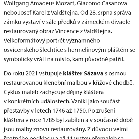
Wolfgang Amadeus Mozart, Giacomo Casanova
nebo Josef Karel z Valdštejna. Od 28. srpna správa
zámku vystaví v sále předků v zámeckém divadle
restaurovaný obraz Vincence z Valdštejna.
Velkoformátový portrét významného
osvícenského šlechtice s hermelínovým pláštěm se
symbolicky vrátí na místo, kam původně patřil.
Do roku 2021 vstupuje
klášter
Sázava
s osmou
restaurovanou klenební malbou v křížové chodbě.
Cyklus maleb zachycuje dějiny kláštera
v konkrétních událostech. Vznikl jako součást
přestavby v letech 1746 až 1750. Po zrušení
kláštera v roce 1785 byl zabílen a v současné době
jsou malby znovu restaurovány. Z důvodu velmi
špatného podkladu a až 11 vrstev přemaleb se