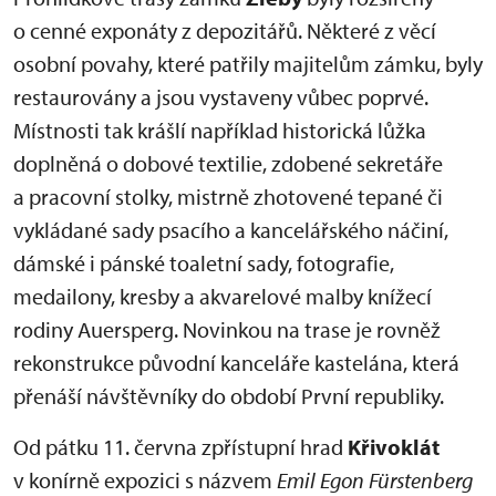
o cenné exponáty z depozitářů. Některé z věcí
osobní povahy, které patřily majitelům zámku, byly
restaurovány a jsou vystaveny vůbec poprvé.
Místnosti tak krášlí například historická lůžka
doplněná o dobové textilie, zdobené sekretáře
a pracovní stolky, mistrně zhotovené tepané či
vykládané sady psacího a kancelářského náčiní,
dámské i pánské toaletní sady, fotografie,
medailony, kresby a akvarelové malby knížecí
rodiny Auersperg. Novinkou na trase je rovněž
rekonstrukce původní kanceláře kastelána, která
přenáší návštěvníky do období První republiky.
Od pátku 11. června zpřístupní hrad
Křivoklát
v konírně expozici s názvem
Emil Egon Fürstenberg