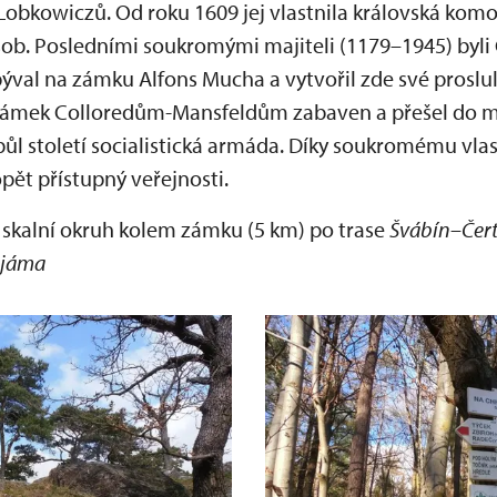
bkowiczů. Od roku 1609 jej vlastnila královská komora
b. Posledními soukromými majiteli (1179–1945) byli
val na zámku Alfons Mucha a vytvořil zde své proslul
l zámek Colloredům-Mansfeldům zabaven a přešel do m
ůl století socialistická armáda. Díky soukromému vlas
ět přístupný veřejnosti.
o skalní okruh kolem zámku (5 km) po trase
Švábín
–
Čer
 jáma