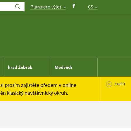
Plánujete výlet
CS
hrad Žebrák
Medvědi
si prosím zajistěte předem v online
ZAVŘÍT
n klasický návštěvnický okruh.