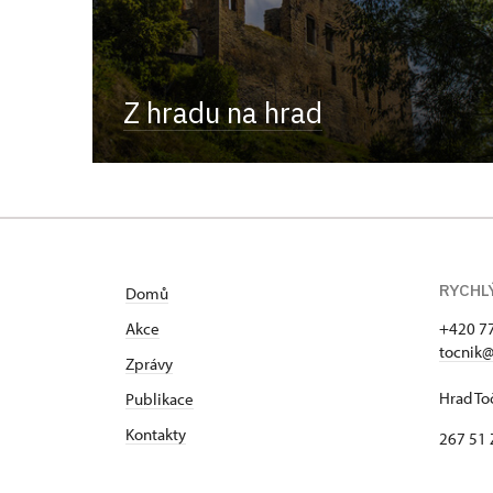
Z hradu na hrad
RYCHL
Domů
Akce
+420 7
tocnik@
Zprávy
Hrad To
Publikace
Kontakty
267 51 