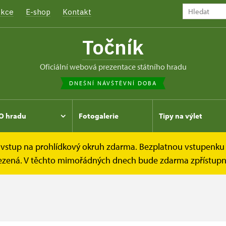
kce
E-shop
Kontakt
Točník
oficiální webová prezentace státního hradu
DNEŠNÍ NÁVŠTĚVNÍ DOBA
O hradu
Fotogalerie
Tipy na výlet
e vstup na prohlídkový okruh zdarma. Bezplatnou vstupenku 
omezená. V těchto mimořádných dnech bude zdarma zpřístupně