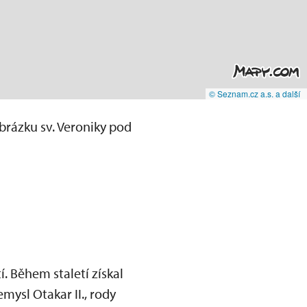
© Seznam.cz a.s. a další
brázku sv. Veroniky pod
. Během staletí získal
mysl Otakar II., rody