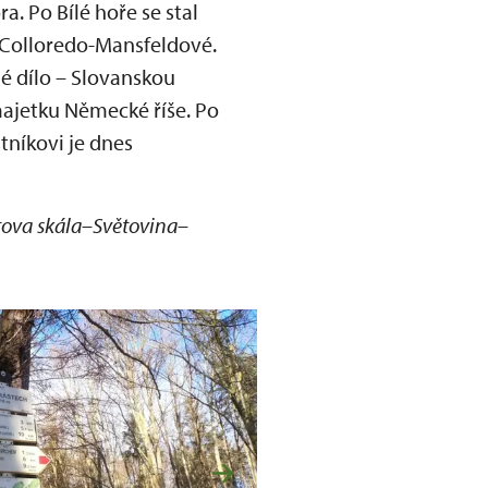
. Po Bílé hoře se stal
 Colloredo-Mansfeldové.
é dílo – Slovanskou
ajetku Německé říše. Po
tníkovi je dnes
tova skála
–
Světovina
–