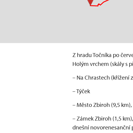
Z hradu Točníka po červe
Holým vrchem (skály s p
– Na Chrastech (křížení 
– Týček
– Město Zbiroh (9,5 km)
– Zámek Zbiroh (1,5 km),
dnešní novorenesanční po