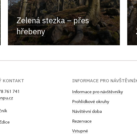
Zelená stezka – přes
hřebeny
Ý KONTAKT
INFORMACE PRO NÁVŠTĚVNÍ
78 761 741
Informace pro návštěvníky
npu.cz
Prohlídkové okruhy
čník
Návštěvní dob
a
Rezervace
Zdice
Vstupné