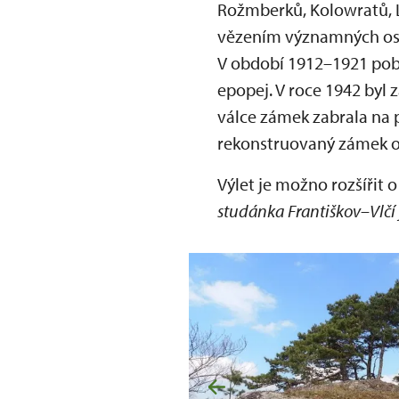
Rožmberků, Kolowratů, Lo
vězením významných oso
V období 1912–1921 pobý
epopej. V roce 1942 by
válce zámek zabrala na p
rekonstruovaný zámek op
Výlet je možno rozšířit 
studánka Františkov
–
Vlčí