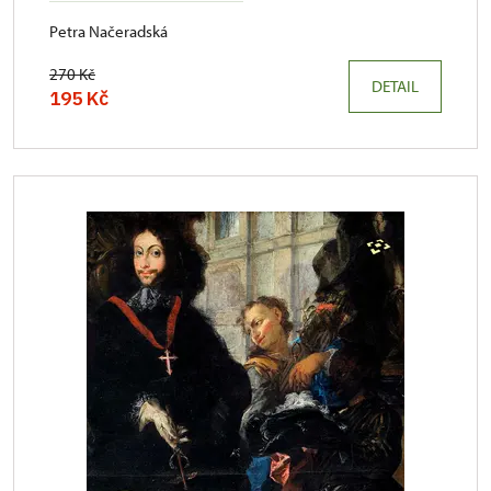
Petra Načeradská
270 Kč
DETAIL
195 Kč