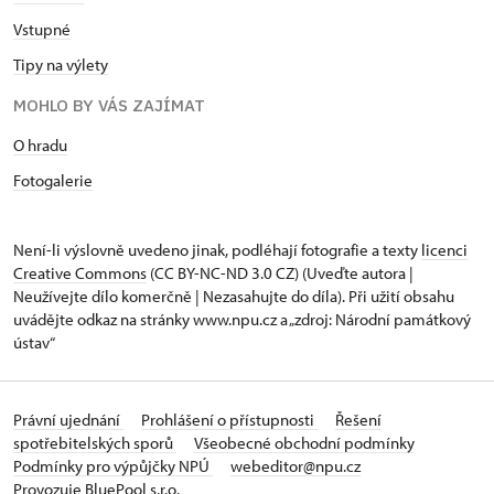
Vstupné
Tipy na výlety
MOHLO BY VÁS ZAJÍMAT
O hradu
Fotogalerie
Není-li výslovně uvedeno jinak, podléhají fotografie a texty
licenci
Creative Commons
(CC BY-NC-ND 3.0 CZ) (Uveďte autora |
Neužívejte dílo komerčně | Nezasahujte do díla). Při užití obsahu
uvádějte odkaz na stránky www.npu.cz a „zdroj: Národní památkový
ústav“
Právní ujednání
Prohlášení o přístupnosti
Řešení
spotřebitelských sporů
Všeobecné obchodní podmínky
Podmínky pro výpůjčky NPÚ
webeditor@npu.cz
Provozuje BluePool s.r.o.