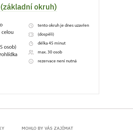
(základní okruh)
ro
tento okruh je dnes uzavřen
u celou
(dospělí)
délka 45 minut
5 osob)
max. 30 osob
rohlídka
rezervace není nutná
KY
MOHLO BY VÁS ZAJÍMAT