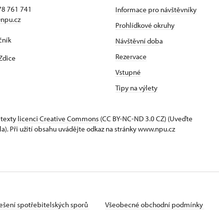
78 761 741
Informace pro návštěvníky
npu.cz
Prohlídkové okruhy
čník
Návštěvní dob
a
Rezervace
Zdice
Vstupné
Tipy na výlety
 texty
licenci Creative Commons
(CC BY-NC-ND 3.0 CZ) (Uveďte
la). Při užití obsahu uvádějte odkaz na stránky www.npu.cz
ešení spotřebitelských sporů
Všeobecné obchodní podmínky