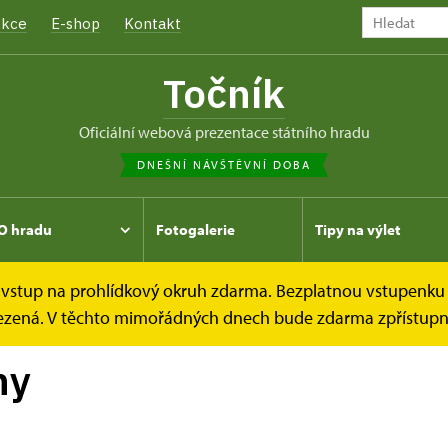
kce
E-shop
Kontakt
Točník
oficiální webová prezentace státního hradu
DNEŠNÍ NÁVŠTĚVNÍ DOBA
O hradu
Fotogalerie
Tipy na výlet
e vstup na prohlídkový okruh zdarma. Bezplatnou vstupenku 
hlídkové okruhy
omezená. V těchto mimořádných dnech bude zdarma zpřístupně
hy