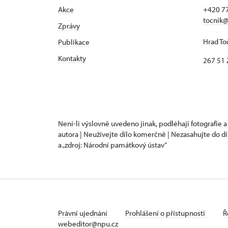
Akce
+420 7
tocnik@
Zprávy
Hrad To
Publikace
Kontakty
267 51 
Není-li výslovně uvedeno jinak, podléhají fotografie a
autora | Neužívejte dílo komerčně | Nezasahujte do dí
a „zdroj: Národní památkový ústav“
Právní ujednání
Prohlášení o přístupnosti
Ř
webeditor@npu.cz