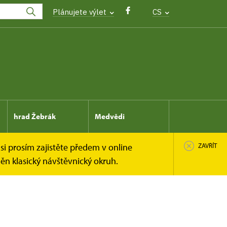
Plánujete výlet
CS
hrad Žebrák
Medvědi
si prosím zajistěte předem v online
ZAVŘÍT
n klasický návštěvnický okruh.