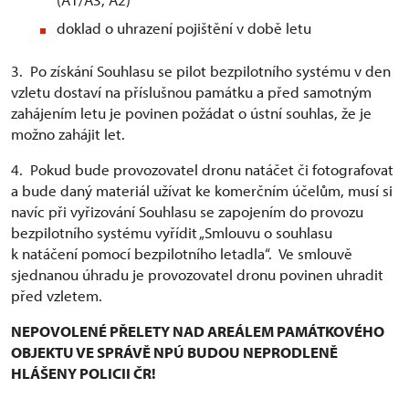
doklad o uhrazení pojištění v době letu
3. Po získání Souhlasu se pilot bezpilotního systému v den
vzletu dostaví na příslušnou památku a před samotným
zahájením letu je povinen požádat o ústní souhlas, že je
možno zahájit let.
4. Pokud bude provozovatel dronu natáčet či fotografovat
a bude daný materiál užívat ke komerčním účelům, musí si
navíc při vyřizování Souhlasu se zapojením do provozu
bezpilotního systému vyřídit „Smlouvu o souhlasu
k natáčení pomocí bezpilotního letadla“. Ve smlouvě
sjednanou úhradu je provozovatel dronu povinen uhradit
před vzletem.
NEPOVOLENÉ PŘELETY NAD AREÁLEM PAMÁTKOVÉHO
OBJEKTU VE SPRÁVĚ NPÚ BUDOU NEPRODLENĚ
HLÁŠENY POLICII ČR!