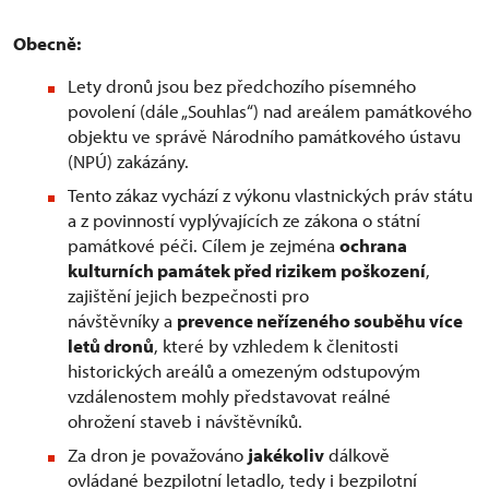
Obecně:
Lety dronů jsou bez předchozího písemného
povolení (dále „Souhlas“) nad areálem památkového
objektu ve správě Národního památkového ústavu
(NPÚ) zakázány.
Tento zákaz vychází z výkonu vlastnických práv státu
a z povinností vyplývajících ze zákona o státní
památkové péči. Cílem je zejména
ochrana
kulturních památek před rizikem poškození
,
zajištění jejich bezpečnosti pro
návštěvníky a
prevence neřízeného souběhu více
letů dronů
, které by vzhledem k členitosti
historických areálů a omezeným odstupovým
vzdálenostem mohly představovat reálné
ohrožení staveb i návštěvníků.
Za dron je považováno
jakékoliv
dálkově
ovládané bezpilotní letadlo, tedy i bezpilotní