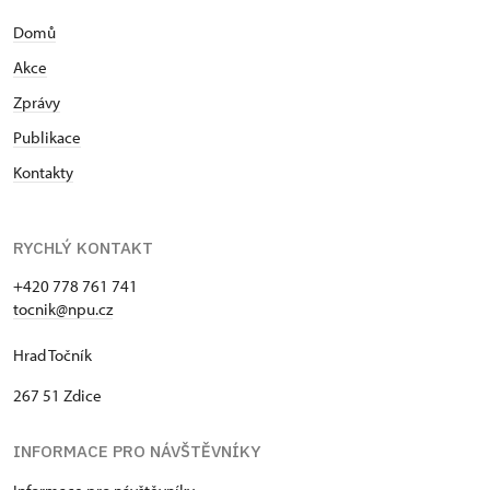
výboru Prahy 10. V roce 1986 obhájil rigorózní práci
Domů
na katedře kriminalistiky na téma „Psychologické a
psychopatologické zvláštnosti gerontů, pachatelů
Akce
sexuálních deliktů“. Během studentských let v rámci
Zprávy
činnosti Klubu Augusta Sedláčka při plzeňské
Škodovce mapoval se svým kamarádem Petrem
Publikace
Kmínkem ztracené české a moravské hrady. O
Kontakty
prázdninách roku 1981 uskutečnil sám pěší
putování bez mapy po českých, moravských a
slovenských hradech z Prahy do Tater. V roce 1985
RYCHLÝ KONTAKT
nastoupil roční vojenskou službu ve funkci technika
roty u tankové a automobilní jednotky v Žatci a
+420 778 761 741
tocnik@npu.cz
Postoloprtech. Před vojenskou službou a těsně po
ní absolvoval právnickou čekatelskou praxi v
Hrad Točník
právním odboru Dopravního podniku hlavního
města Prahy (JUDr. Klouda). V květnu 1986 odešel z
267 51 Zdice
Dopravního podniku a nastoupil u prof. Bořivoje
Nechvátala jako brigádník při archeologickém
INFORMACE PRO NÁVŠTĚVNÍKY
průzkumu nejstaršího osídlení Vyšehradu. Během
prázdnin toho roku pracoval brigádnicky jako lesní