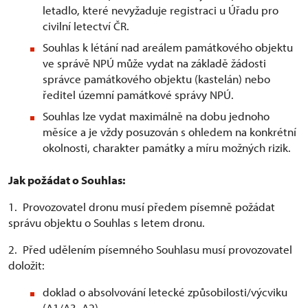
letadlo, které nevyžaduje registraci u Úřadu pro
civilní letectví ČR.
Souhlas k létání nad areálem památkového objektu
ve správě NPÚ může vydat na základě žádosti
správce památkového objektu (kastelán) nebo
ředitel územní památkové správy NPÚ.
Souhlas lze vydat maximálně na dobu jednoho
měsíce a je vždy posuzován s ohledem na konkrétní
okolnosti, charakter památky a míru možných rizik.
Jak požádat o Souhlas:
1. Provozovatel dronu musí předem písemně požádat
správu objektu o Souhlas s letem dronu.
2. Před udělením písemného Souhlasu musí provozovatel
doložit:
doklad o absolvování letecké způsobilosti/výcviku
(A1/A3, A2)