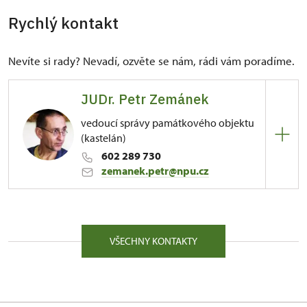
Rychlý kontakt
Nevíte si rady? Nevadí, ozvěte se nám, rádi vám poradíme.
JUDr. Petr Zemánek
vedoucí správy památkového objektu
(kastelán)
602 289 730
zemanek.petr@npu.cz
ÚPS v Ústí nad Labem
1/, Točník 1 26751
VŠECHNY KONTAKTY
Ač chtěl Petr Zemánek studovat archeologii,
vystudoval v letech 1981–1985 Právnickou fakultu
UK. Během studia prováděl právnickou praxi na
Okresním soudu Prahy 8 a na Obvodním národním