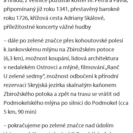
připomínaný již roku 1341, přestavěný barokně
roku 1726, křížová cesta Adriany Skálové,
příležitostné koncerty vážné hudby
– dále po zelené značce přes kohoutovské polesí
k Jankovskému mlýnu na Zbirožském potoce
(6,3 km), možnost koupání, lidová architektura
v nedalekém Ostrovci a mlýně, filmování „Ranč
U zelené sedmy“, možnost odbočení k přírodní
rezervaci Skryjská jezírka skalnatým kaňonem
Zbirožského potoka a zpět na trasu se vrátit od
Podmokelského mlýna po silnici do Podmokel (cca
5 km, 90 min)
– pokračujeme po zelené značce nad údolím