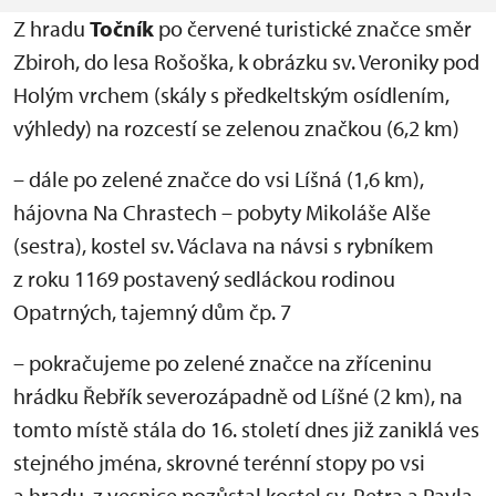
Z hradu
Točník
po červené turistické značce směr
Zbiroh, do lesa Rošoška, k obrázku sv. Veroniky pod
Holým vrchem (skály s předkeltským osídlením,
výhledy) na rozcestí se zelenou značkou (6,2 km)
– dále po zelené značce do vsi Líšná (1,6 km),
hájovna Na Chrastech – pobyty Mikoláše Alše
(sestra), kostel sv. Václava na návsi s rybníkem
z roku 1169 postavený sedláckou rodinou
Opatrných, tajemný dům čp. 7
– pokračujeme po zelené značce na zříceninu
hrádku Řebřík severozápadně od Líšné (2 km), na
tomto místě stála do 16. století dnes již zaniklá ves
stejného jména, skrovné terénní stopy po vsi
a hradu, z vesnice pozůstal kostel sv. Petra a Pavla,