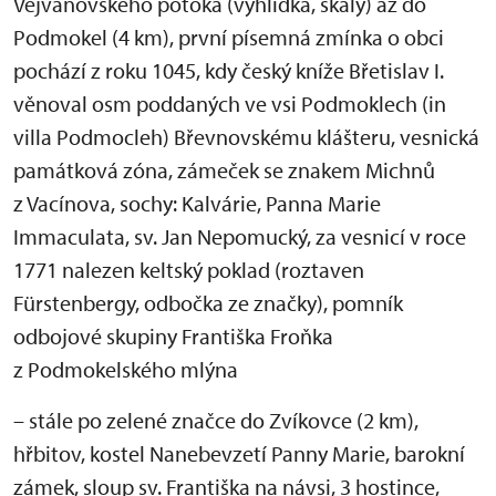
Vejvanovského potoka (vyhlídka, skály) až do
Podmokel (4 km), první písemná zmínka o obci
pochází z roku 1045, kdy český kníže Břetislav I.
věnoval osm poddaných ve vsi Podmoklech (in
villa Podmocleh) Břevnovskému klášteru, vesnická
památková zóna, zámeček se znakem Michnů
z Vacínova, sochy: Kalvárie, Panna Marie
Immaculata, sv. Jan Nepomucký, za vesnicí v roce
1771 nalezen keltský poklad (roztaven
Fürstenbergy, odbočka ze značky), pomník
odbojové skupiny Františka Froňka
z Podmokelského mlýna
– stále po zelené značce do Zvíkovce (2 km),
hřbitov, kostel Nanebevzetí Panny Marie, barokní
zámek, sloup sv. Františka na návsi, 3 hostince,