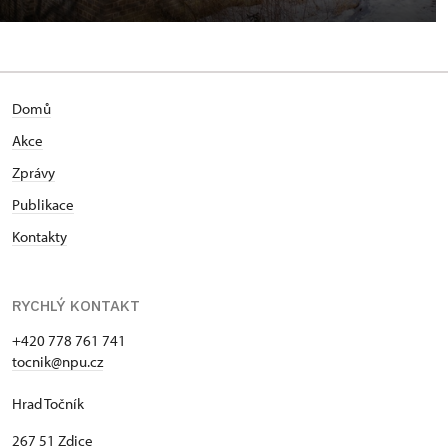
Domů
Akce
Zprávy
Publikace
Kontakty
RYCHLÝ KONTAKT
+420 778 761 741
tocnik@npu.cz
Hrad Točník
267 51 Zdice