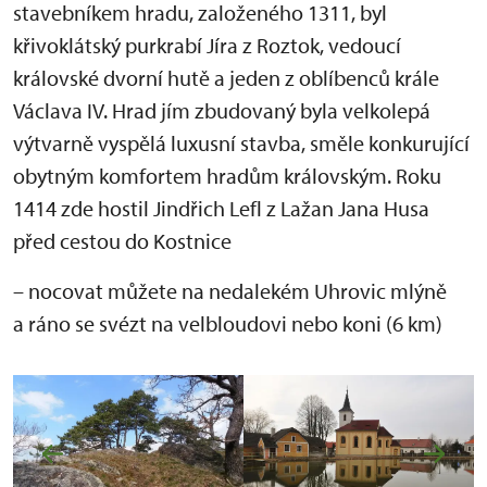
stavebníkem hradu, založeného 1311, byl
křivoklátský purkrabí Jíra z Roztok, vedoucí
královské dvorní hutě a jeden z oblíbenců krále
Václava IV. Hrad jím zbudovaný byla velkolepá
výtvarně vyspělá luxusní stavba, směle konkurující
obytným komfortem hradům královským. Roku
1414 zde hostil Jindřich Lefl z Lažan Jana Husa
před cestou do Kostnice
– nocovat můžete na nedalekém Uhrovic mlýně
a ráno se svézt na velbloudovi nebo koni (6 km)