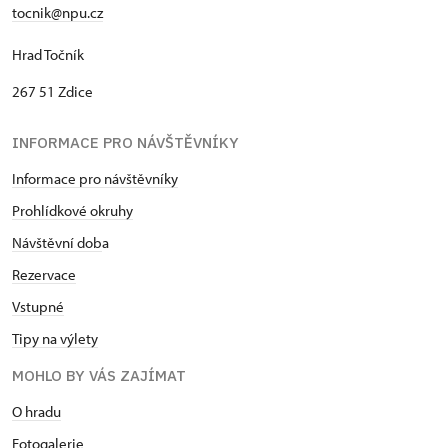
tocnik@npu.cz
Hrad Točník
267 51 Zdice
INFORMACE PRO NÁVŠTĚVNÍKY
Informace pro návštěvníky
Prohlídkové okruhy
Návštěvní dob
a
Rezervace
Vstupné
Tipy na výlety
MOHLO BY VÁS ZAJÍMAT
O hradu
Fotogalerie