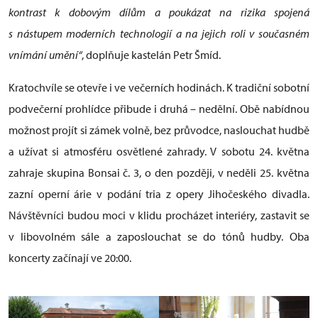
kontrast k dobovým dílům a poukázat na rizika spojená
s nástupem moderních technologií a na jejich roli v současném
vnímání umění“
, doplňuje kastelán Petr Šmíd.
Kratochvíle se otevře i ve večerních hodinách. K tradiční sobotní
podvečerní prohlídce přibude i druhá – nedělní. Obě nabídnou
možnost projít si zámek volně, bez průvodce, naslouchat hudbě
a užívat si atmosféru osvětlené zahrady. V sobotu 24. května
zahraje skupina Bonsai č. 3, o den později, v neděli 25. května
zazní operní árie v podání tria z opery Jihočeského divadla.
Návštěvníci budou moci v klidu procházet interiéry, zastavit se
v libovolném sále a zaposlouchat se do tónů hudby. Oba
koncerty začínají ve 20:00.