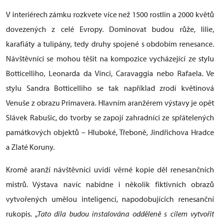
V interiérech zámku rozkvete více než 1500 rostlin a 2000 květů
dovezených z celé Evropy. Dominovat budou růže, lilie,
karafiáty a tulipány, tedy druhy spojené s obdobím renesance.
Návštěvníci se mohou těšit na kompozice vycházející ze stylu
Botticelliho, Leonarda da Vinci, Caravaggia nebo Rafaela. Ve
stylu Sandra Botticelliho se tak například zrodí květinová
Venuše z obrazu Primavera. Hlavním aranžérem výstavy je opět
Slávek Rabušic, do tvorby se zapojí zahradníci ze spřátelených
památkových objektů – Hluboké, Třeboně, Jindřichova Hradce
a Zlaté Koruny.
Kromě aranží návštěvníci uvidí věrné kopie děl renesančních
mistrů. Výstava navíc nabídne i několik fiktivních obrazů
vytvořených umělou inteligencí, napodobujících renesanční
rukopis.
„Tato díla budou instalována odděleně s cílem vytvořit