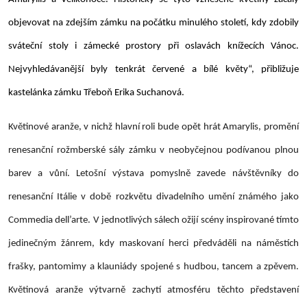
objevovat na zdejším zámku na počátku minulého století, kdy zdobily
sváteční stoly i zámecké prostory při oslavách knížecích Vánoc.
Nejvyhledávanější byly tenkrát červené a bílé květy“, přibližuje
kastelánka zámku Třeboň Erika Suchanová.
Květinové aranže, v nichž hlavní roli bude opět hrát Amarylis, promění
renesanční rožmberské sály zámku v neobyčejnou podívanou plnou
barev a vůní. Letošní výstava pomyslně zavede návštěvníky do
renesanční Itálie v době rozkvětu divadelního umění známého jako
Commedia dell’arte
. V jednotlivých sálech ožijí scény inspirované tímto
jedinečným žánrem, kdy maskovaní herci předváděli na náměstích
frašky, pantomimy a klauniády spojené s hudbou, tancem a zpěvem.
Květinová aranže výtvarně zachytí atmosféru těchto představení