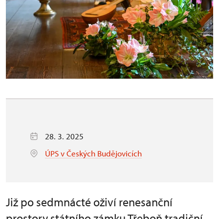
28. 3. 2025
ÚPS v Českých Budějovicích
Již po sedmnácté oživí renesanční
prostory státního zámku Třeboň tradiční