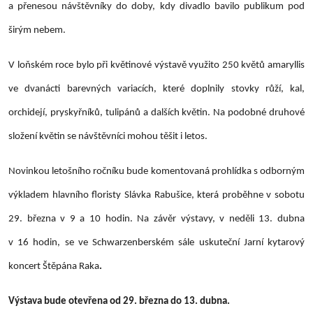
a přenesou návštěvníky do doby, kdy divadlo bavilo publikum pod
širým nebem.
V loňském roce bylo při květinové výstavě využito 250 květů amaryllis
ve dvanácti barevných variacích, které doplnily stovky růží, kal,
orchidejí, pryskyřníků, tulipánů a dalších květin. Na podobné druhové
složení květin se návštěvníci mohou těšit i letos.
Novinkou letošního ročníku bude komentovaná prohlídka s odborným
výkladem hlavního floristy
Slávka Rabušice
, která proběhne
v sobotu
29. března v 9 a 10 hodin.
Na závěr výstavy, v neděli
13. dubna
v 16 hodin
, se ve Schwarzenberském sále uskuteční
Jarní kytarový
koncert Štěpána Raka
.
Výstava bude otevřena
od 29. března do 13. dubna.