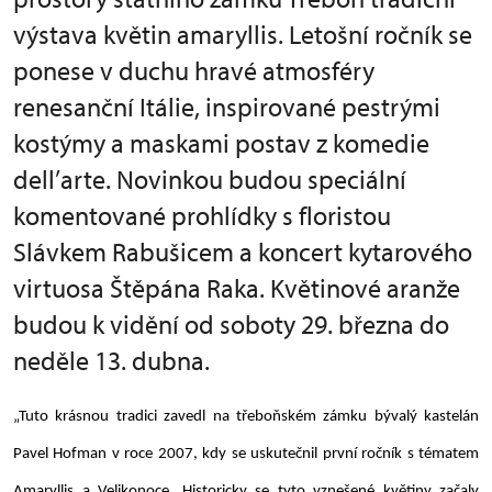
výstava květin amaryllis. Letošní ročník se
ponese v duchu hravé atmosféry
renesanční Itálie, inspirované pestrými
kostýmy a maskami postav z komedie
dell’arte. Novinkou budou speciální
komentované prohlídky s floristou
Slávkem Rabušicem a koncert kytarového
virtuosa Štěpána Raka. Květinové aranže
budou k vidění od soboty 29. března do
neděle 13. dubna.
„Tuto krásnou tradici zavedl na třeboňském zámku bývalý kastelán
Pavel Hofman v roce 2007, kdy se uskutečnil první ročník s tématem
Amaryllis a Velikonoce. Historicky se tyto vznešené květiny začaly