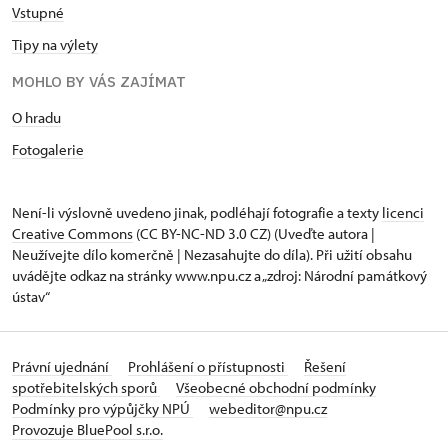
Vstupné
Tipy na výlety
MOHLO BY VÁS ZAJÍMAT
O hradu
Fotogalerie
Není-li výslovně uvedeno jinak, podléhají fotografie a texty
licenci
Creative Commons
(CC BY-NC-ND 3.0 CZ) (Uveďte autora |
Neužívejte dílo komerčně | Nezasahujte do díla). Při užití obsahu
uvádějte odkaz na stránky www.npu.cz a „zdroj: Národní památkový
ústav“
Právní ujednání
Prohlášení o přístupnosti
Řešení
spotřebitelských sporů
Všeobecné obchodní podmínky
Podmínky pro výpůjčky NPÚ
webeditor@npu.cz
Provozuje BluePool s.r.o.