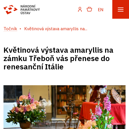
EN
Točník
Květinová výstava amaryllis na...
Květinová výstava amaryllis na
zámku Třeboň vás přenese do
renesanční Itálie