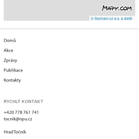
© Seznam.cz a.s. a další
Domů
Akce
Zprávy
Publikace
Kontakty
RYCHLÝ KONTAKT
+420 778 761 741
tocnik@npu.cz
Hrad Točník