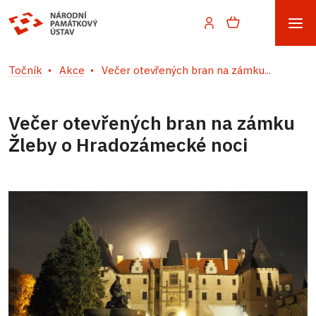
Točník
Akce
Večer otevřených bran na zámku...
Večer otevřených bran na zámku
Žleby o Hradozámecké noci