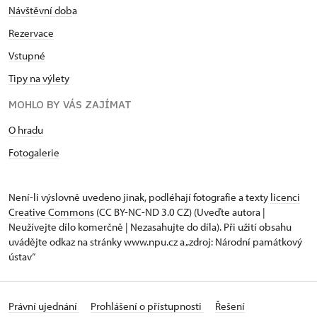
Návštěvní dob
a
Rezervace
Vstupné
Tipy na výlety
MOHLO BY VÁS ZAJÍMAT
O hradu
Fotogalerie
Není-li výslovně uvedeno jinak, podléhají fotografie a texty
licenci
Creative Commons
(CC BY-NC-ND 3.0 CZ) (Uveďte autora |
Neužívejte dílo komerčně | Nezasahujte do díla). Při užití obsahu
uvádějte odkaz na stránky www.npu.cz a „zdroj: Národní památkový
ústav“
Právní ujednání
Prohlášení o přístupnosti
Řešení