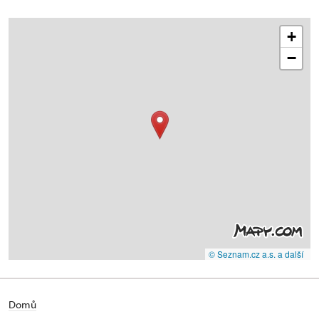
+
−
© Seznam.cz a.s. a další
Domů