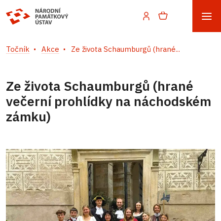
Točník
Akce
Ze života Schaumburgů (hrané...
Ze života Schaumburgů (hrané
večerní prohlídky na náchodském
zámku)