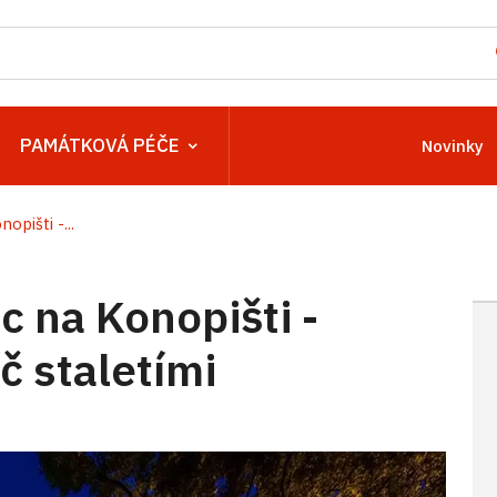
PAMÁTKOVÁ PÉČE
Novinky
pišti -...
 na Konopišti -
č staletími