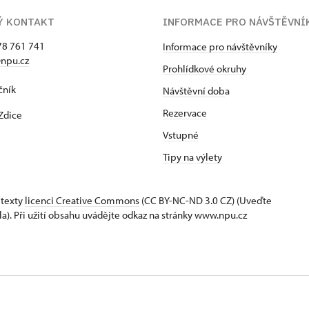
Ý KONTAKT
INFORMACE PRO NÁVŠTĚVNÍ
78 761 741
Informace pro návštěvníky
npu.cz
Prohlídkové okruhy
čník
Návštěvní dob
a
Rezervace
Zdice
Vstupné
Tipy na výlety
 texty
licenci Creative Commons
(CC BY-NC-ND 3.0 CZ) (Uveďte
la). Při užití obsahu uvádějte odkaz na stránky www.npu.cz