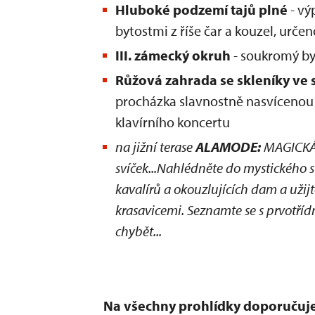
Hluboké podzemí tajů plné
- vý
bytostmi z říše čar a kouzel, urč
III. zámecký okruh
- soukromý by
Růžová zahrada se skleníky ve s
procházka slavnostně nasvícenou 
klavírního koncertu
na jižní terase
ALAMODE:
MAGICKÁ 
svíček...Nahlédněte do mystického 
kavalírů a okouzlujících dam a užijt
krasavicemi. Seznamte se s prvotříd
chybět...
Na všechny prohlídky doporučuje