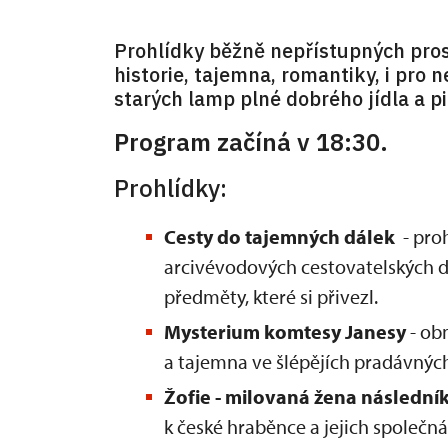
Prohlídky běžně nepřístupných prost
historie, tajemna, romantiky, i pro 
starých lamp plné dobrého jídla a p
Program začíná v 18:30.
Prohlídky:
Cesty do tajemných dálek
- pro
arcivévodových cestovatelských d
předměty, které si přivezl.
Mysterium komtesy Janesy
- ob
a tajemna ve šlépějích pradávných
Žofie - milovaná žena následní
k české hraběnce a jejich společná