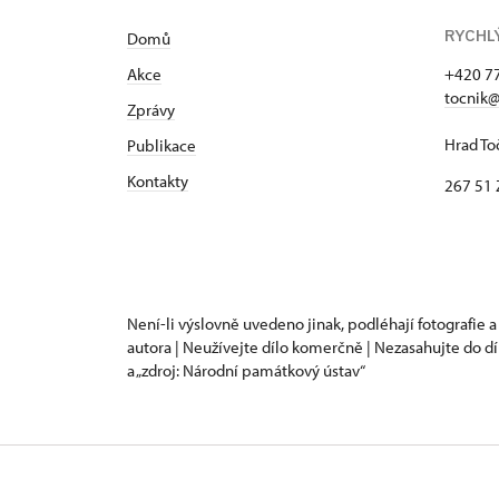
RYCHL
Domů
Akce
+420 7
tocnik@
Zprávy
Hrad To
Publikace
Kontakty
267 51 
Není-li výslovně uvedeno jinak, podléhají fotografie a
autora | Neužívejte dílo komerčně | Nezasahujte do dí
a „zdroj: Národní památkový ústav“