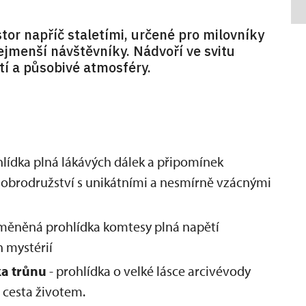
or napříč staletími, určené pro milovníky
nejmenší návštěvníky. Nádvoří ve svitu
ití a působivé atmosféry.
hlídka plná lákávých dálek a připomínek
obrodružství s unikátními a nesmírně vzácnými
měněná prohlídka komtesy plná napětí
 mystérií
ka trůnu
- prohlídka o velké lásce arcivévody
 cesta životem.