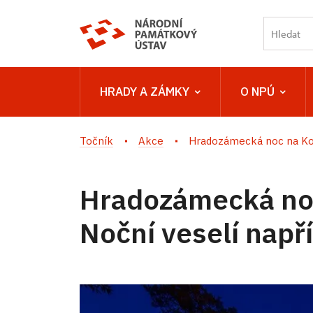
HRADY A ZÁMKY
O NPÚ
Točník
Akce
Hradozámecká noc na Kono
Hradozámecká noc
Noční veselí napří