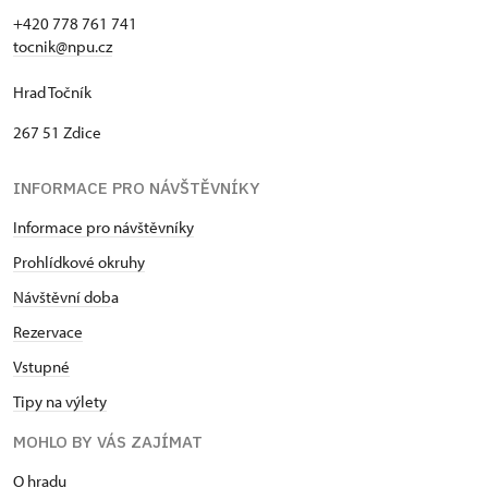
+420 778 761 741
tocnik@npu.cz
Hrad Točník
267 51 Zdice
INFORMACE PRO NÁVŠTĚVNÍKY
Informace pro návštěvníky
Prohlídkové okruhy
Návštěvní dob
a
Rezervace
Vstupné
Tipy na výlety
MOHLO BY VÁS ZAJÍMAT
O hradu