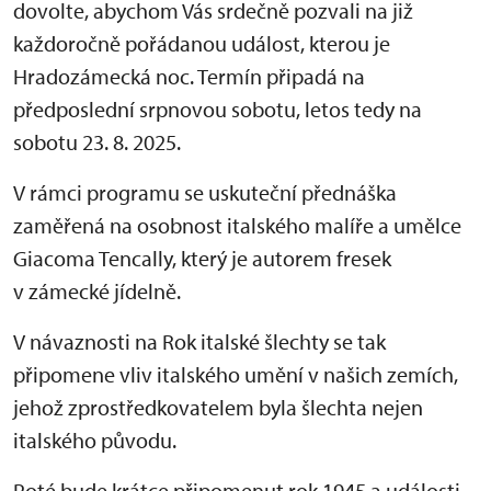
dovolte, abychom Vás srdečně pozvali na již
každoročně pořádanou událost, kterou je
Hradozámecká noc. Termín připadá na
předposlední srpnovou sobotu, letos tedy na
sobotu 23. 8. 2025.
V rámci programu se uskuteční přednáška
zaměřená na osobnost italského malíře a umělce
Giacoma Tencally, který je autorem fresek
v zámecké jídelně.
V návaznosti na Rok italské šlechty se tak
připomene vliv italského umění v našich zemích,
jehož zprostředkovatelem byla šlechta nejen
italského původu.
Poté bude krátce připomenut rok 1945 a události