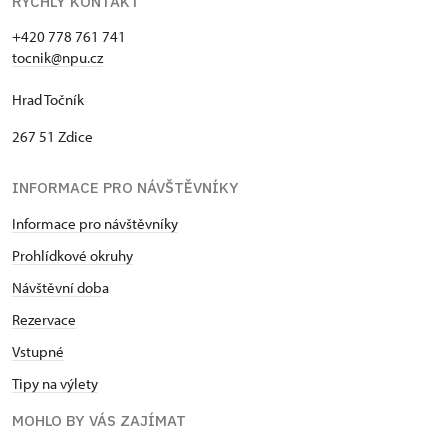
RYCHLÝ KONTAKT
+420 778 761 741
tocnik@npu.cz
Hrad Točník
267 51 Zdice
INFORMACE PRO NÁVŠTĚVNÍKY
Informace pro návštěvníky
Prohlídkové okruhy
Návštěvní dob
a
Rezervace
Vstupné
Tipy na výlety
MOHLO BY VÁS ZAJÍMAT