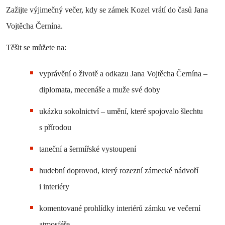
Zažijte výjimečný večer, kdy se zámek Kozel vrátí do časů Jana
Vojtěcha Černína.
Těšit se můžete na:
vyprávění o životě a odkazu Jana Vojtěcha Černína –
diplomata, mecenáše a muže své doby
ukázku sokolnictví – umění, které spojovalo šlechtu
s přírodou
taneční a šermířské vystoupení
hudební doprovod, který rozezní zámecké nádvoří
i interiéry
komentované prohlídky interiérů zámku ve večerní
atmosféře