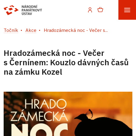
Točník
Akce
Hradozámecká noc - Večer s...
Hradozámecká noc - Večer
s Černínem: Kouzlo dávných časů
na zámku Kozel