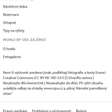
Návštěvní dob
a
Rezervace
Vstupné
Tipy na výlety
MOHLO BY VÁS ZAJÍMAT
O hradu
Fotogalerie
Není-li výslovně uvedeno jinak, podléhají fotografie a texty
licenci
Creative Commons
(CC BY-NC-ND 3.0 CZ) (Uveďte autora |
Neužívejte dílo komerčně | Nezasahujte do díla). Při užití obsahu
uvádějte odkaz na stránky www.npu.cz a „zdroj: Národní památkový
ústav“
Právní ujednání
Prohlášení o přístupnosti
Řešení