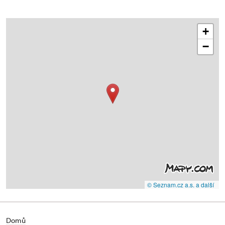
+
−
© Seznam.cz a.s. a další
Domů