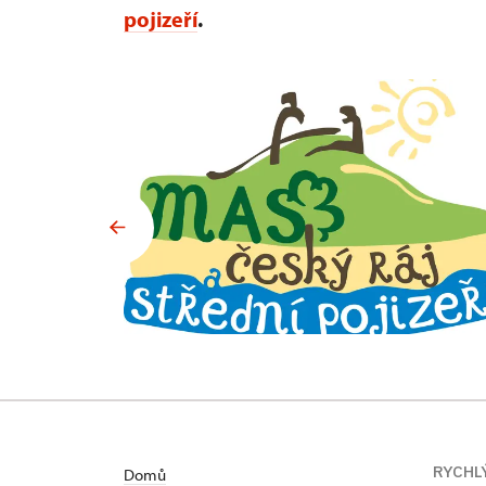
pojizeří
.
RYCHL
Domů