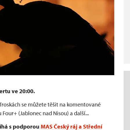
ertu ve 20:00.
 Troskách se můžete těšit na komentované
 Four+ (Jablonec nad Nisou) a další...
íhá s podporou
MAS Český ráj a Střední