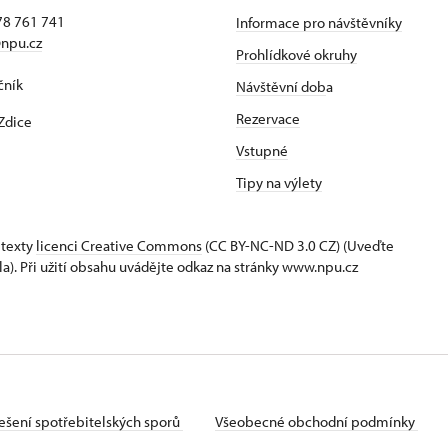
78 761 741
Informace pro návštěvníky
npu.cz
Prohlídkové okruhy
čník
Návštěvní dob
a
Rezervace
Zdice
Vstupné
Tipy na výlety
 texty
licenci Creative Commons
(CC BY-NC-ND 3.0 CZ) (Uveďte
la). Při užití obsahu uvádějte odkaz na stránky www.npu.cz
ešení spotřebitelských sporů
Všeobecné obchodní podmínky