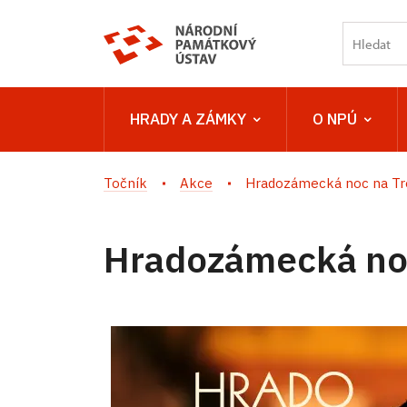
HRADY A ZÁMKY
O NPÚ
Točník
Akce
Hradozámecká noc na Tr
Hradozámecká no