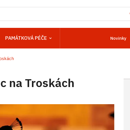
PAMÁTKOVÁ PÉČE
Novinky
oskách
c na Troskách