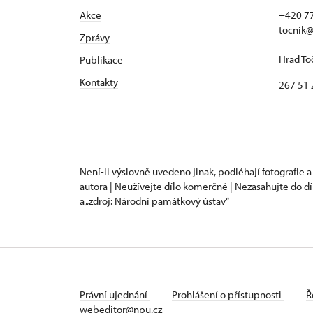
Akce
+420 7
tocnik@
Zprávy
Hrad To
Publikace
Kontakty
267 51 
Není-li výslovně uvedeno jinak, podléhají fotografie a
autora | Neužívejte dílo komerčně | Nezasahujte do dí
a „zdroj: Národní památkový ústav“
Právní ujednání
Prohlášení o přístupnosti
Ř
webeditor@npu.cz